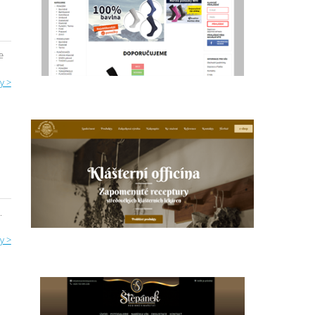
e
y >
.
y >