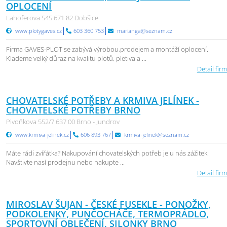
OPLOCENÍ
Lahoferova 545 671 82 Dobšice
www.plotygaves.cz
603 360 753
marianga@seznam.cz
Firma GAVES-PLOT se zabývá výrobou,prodejem a montáží oplocení.
Klademe velký důraz na kvalitu plotů, pletiva a ...
Detail firm
CHOVATELSKÉ POTŘEBY A KRMIVA JELÍNEK -
CHOVATELSKÉ POTŘEBY BRNO
Pivoňkova 552/7 637 00 Brno - Jundrov
www.krmiva-jelinek.cz
606 893 767
krmiva-jelinek@seznam.cz
Máte rádi zvířátka? Nakupování chovatelských potřeb je u nás zážitek!
Navštivte nasí prodejnu nebo nakupte ...
Detail firm
MIROSLAV ŠUJAN - ČESKÉ FUSEKLE - PONOŽKY,
PODKOLENKY, PUNČOCHÁČE, TERMOPRÁDLO,
SPORTOVNÍ OBLEČENÍ, SILONKY BRNO