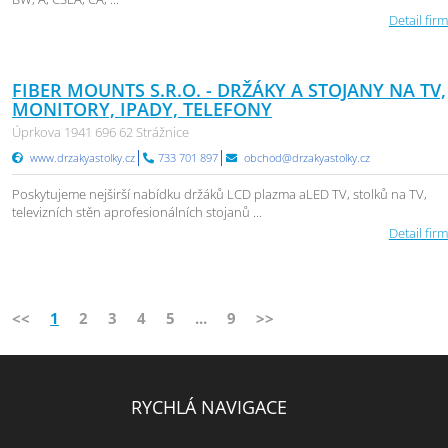
Detail firm
FIBER MOUNTS S.R.O. - DRŽÁKY A STOJANY NA TV,
MONITORY, IPADY, TELEFONY
Úprkova 1941 696 62 Strážnice
www.drzakyastolky.cz
733 701 897
obchod@drzakyastolky.cz
Poskytujeme nejširší nabídku držáků LCD plazma aLED TV, stolků na TV,
televizních stěn aprofesionálních stojanů ...
Detail firm
<<
1
2
3
4
5
...
9
>>
RYCHLÁ NAVIGACE