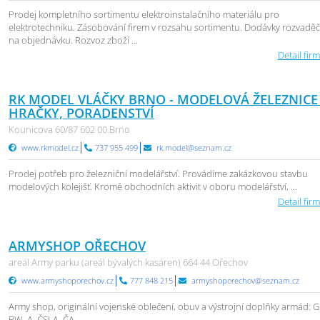
Prodej kompletního sortimentu elektroinstalačního materiálu pro
elektrotechniku. Zásobování firem v rozsahu sortimentu. Dodávky rozvadě
na objednávku. Rozvoz zboží ...
Detail firm
RK MODEL VLÁČKY BRNO - MODELOVÁ ŽELEZNICE
HRAČKY, PORADENSTVÍ
Kounicova 60/87 602 00 Brno
www.rkmodel.cz
737 955 499
rk.model@seznam.cz
Prodej potřeb pro železniční modelářství. Provádíme zakázkovou stavbu
modelových kolejišť. Kromě obchodních aktivit v oboru modelářství, ...
Detail firm
ARMYSHOP OŘECHOV
areál Army parku (areál bývalých kasáren) 664 44 Ořechov
www.armyshoporechov.cz
777 848 215
armyshoporechov@seznam.cz
Army shop, originální vojenské oblečení, obuv a výstrojní doplňky armád: G
BW, A, ČSLA, ČA, ...