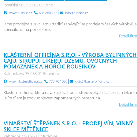
Josefská 505/10 602 00 Brno
www.fusekle.cz
608 880 265
info@fusekle.cz
Jsme prodejna s 20-ti letou tradicí zabývající se prodejem českých výrobků s
specializací na ponožkové, ...
Detail firm
KLÁŠTERNÍ OFFICÍNA S.R.O. - VÝROBA BYLINNÝCH
ČAJŮ, SIRUPŮ, LIKÉRŮ, DŽEMŮ, OVOCNÝCH
POMAZÁNEK A HOŘČIC ROUSÍNOV
Kalouskova 35 683 01 Rousínov
www.klasterofficina.cz
776 767 020
ucto@klasterofficina.cz
Klášterní officína, která navazuje na tradici středověkých klášterních lékáren
Jejím cílem je znovuobjevení zapomenutých receptur a ...
Detail firm
VINAŘSTVÍ ŠTĚPÁNEK S.R.O. - PRODEJ VÍN, VINNÝ
SKLEP MĚTĚNICE
Zahradní 773 696 11 Mutěnice