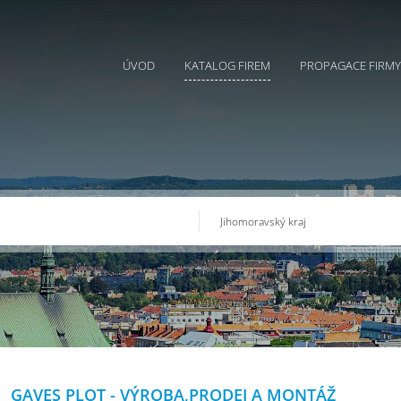
ÚVOD
KATALOG FIREM
PROPAGACE FIRMY
GAVES PLOT - VÝROBA,PRODEJ A MONTÁŽ