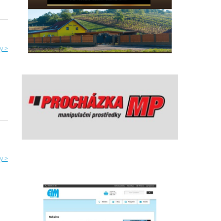
y >
y >