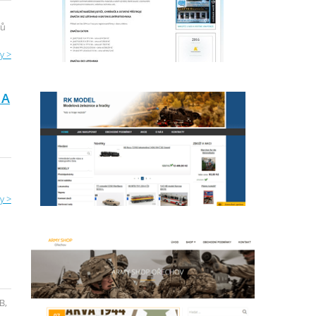
čů
y >
 A
y >
B,