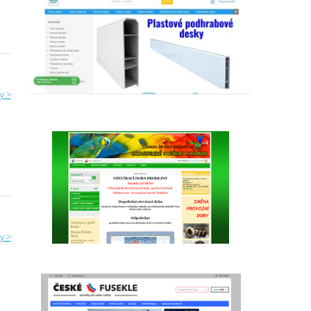
y >
y >