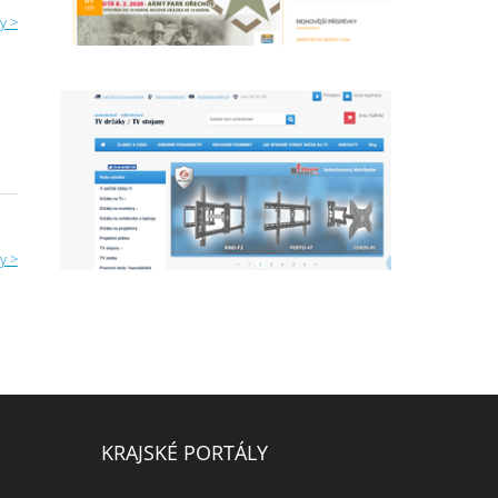
y >
y >
KRAJSKÉ PORTÁLY