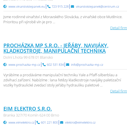
www.vinarstvistepanek.eu
723 915 228
vinarstvistepanek@centrum.cz
Jsme rodinné vinařství z Moravského Slovácka, z vinařské obce Mutěnice.
Prioritou při výrobě vín je pro ...
Detail firm
PROCHÁZKA MP S.R.O. - JEŘÁBY, NAVIJÁKY,
KLADKOSTROJE, MANIPULAČNÍ TECHNIKA
Dolní Lhota 99 678 01 Blansko
www.prochazka-mp.cz
602 531 834
info@prochazka-mp.cz
Vyrábíme a prodáváme manipulační techniku Yale a Pfaff-silberblau a
zdvihací zařízení. Nabízíme : lana řetězy kladkostroje navijáky paletizační
vozíky hydraulické zvedací stoly jeřáby hydrauliku paletové ...
Detail firm
EIM ELEKTRO S.R.O.
Branka 327/70 Komín 624 00 Brno
www.eimelektro.cz
601 221 800
elektro@eimelektro.cz