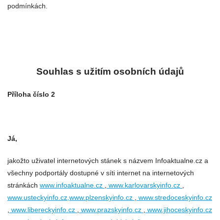
podmínkách.
Souhlas s užitím osobních údajů
Příloha číslo 2
Já,
jakožto uživatel internetových stánek s názvem Infoaktualne.cz a
všechny podportály dostupné v síti internet na internetových
stránkách
www.infoaktualne.cz
,
www.karlovarskyinfo.cz
,
www.usteckyinfo.cz,www.plzenskyinfo.cz
,
www.stredoceskyinfo.cz
,
www.libereckyinfo.cz
,
www.prazskyinfo.cz
,
www.jihoceskyinfo.cz