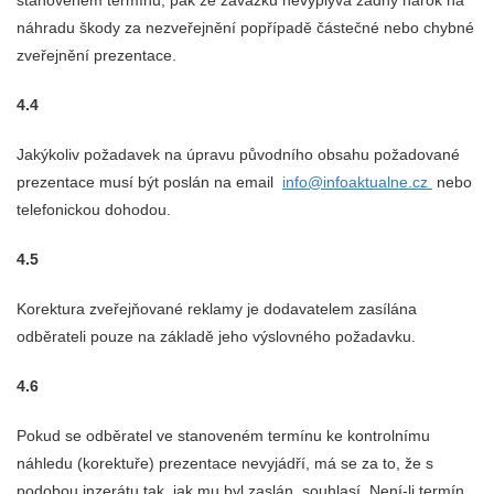
stanoveném termínu, pak ze závazku nevyplývá žádný nárok na
náhradu škody za nezveřejnění popřípadě částečné nebo chybné
zveřejnění prezentace.
4.4
Jakýkoliv požadavek na úpravu původního obsahu požadované
prezentace musí být poslán na email
info@infoaktualne.cz
nebo
telefonickou dohodou.
4.5
Korektura zveřejňované reklamy je dodavatelem zasílána
odběrateli pouze na základě jeho výslovného požadavku.
4.6
Pokud se odběratel ve stanoveném termínu ke kontrolnímu
náhledu (korektuře) prezentace nevyjádří, má se za to, že s
podobou inzerátu tak, jak mu byl zaslán, souhlasí. Není-li termín