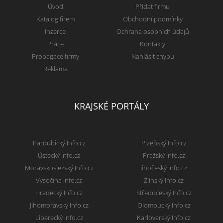
Úvod
Přidat firmu
Katalog firem
Obchodní podmínky
Inzerce
Ochrana osobních údajů
Práce
Kontakty
Propagace firmy
Nahlásit chybu
Reklama
KRAJSKÉ PORTÁLY
Pardubický Info.cz
Plzeňský Info.cz
Ústecký Info.cz
Pražský Info.cz
Moravskoslezský Info.cz
Jihočeský Info.cz
Vysočina Info.cz
Zlínský Info.cz
Hradecký Info.cz
Středočeský Info.cz
Jihomoravský Info.cz
Olomoucký Info.cz
Liberecký Info.cz
Karlovarský Info.cz