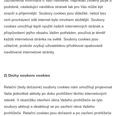
zaznamenat informace o Vaší návštěvě, například zvolený jazyk a
podobně, následující návštěva stránek tak pro Vás může být
snazší a příjemnější. Soubory cookies jsou důležité, neboť bez
nich procházení sítě internet bylo mnohem složitější. Soubory
cookies umožňují lepší využití našich internetových stránek a
přizpůsobení jejího obsahu Vašim potřebám; používá je téměř
každá internetová stránka na světě. Soubory cookies jsou
užitečné, protože zvyšují uživatelskou přívětivost opakovaně
navštívené internetové stránky.
2) Druhy souboru cookies
Relační (tedy dočasné) soubory cookies nám umožňují projevovat
Vaše jednotlivé aktivity po dobu prohlížení těchto internetových
stánek. V okamžiku otevření okna Vašeho prohlížeče se tyto
soubory aktivují a deaktivují se po zavření okna Vašeho
prohlížeče. Relační cookies jsou dočasné a po zavření prohlížeče