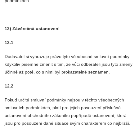
podmínkách.
12) Závěrečná ustanovení
12.1
Dodavatel si vyhrazuje právo tyto všeobecné smluvní podmínky
kdykoliv písemně změnit s tím, že vůči odběrateli jsou tyto změny
účinné až poté, co s nimi byl prokazatelně seznámen.
12.2
Pokud určité smluvní podmínky nejsou v těchto všeobecných
smluvních podmínkách, platí pro jejich posouzení příslušná
ustanovení obchodního zákoníku popřípadě ustanovení, která
jsou pro posouzení dané situace svým charakterem co nejbližší.