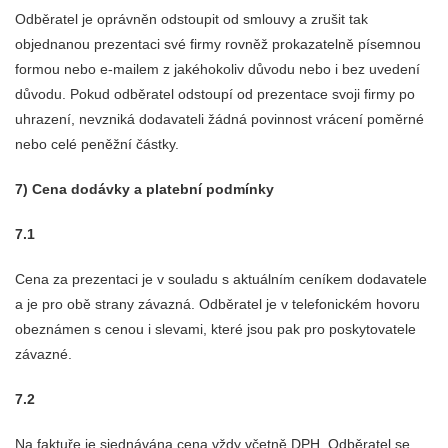
Odběratel je oprávněn odstoupit od smlouvy a zrušit tak
objednanou prezentaci své firmy rovněž prokazatelně písemnou
formou nebo e-mailem z jakéhokoliv důvodu nebo i bez uvedení
důvodu. Pokud odběratel odstoupí od prezentace svoji firmy po
uhrazení, nevzniká dodavateli žádná povinnost vrácení poměrné
nebo celé peněžní částky.
7) Cena dodávky a platební podmínky
7.1
Cena za prezentaci je v souladu s aktuálním ceníkem dodavatele
a je pro obě strany závazná. Odběratel je v telefonickém hovoru
obeznámen s cenou i slevami, které jsou pak pro poskytovatele
závazné.
7.2
Na faktuře je sjednávána cena vždy včetně DPH. Odběratel se