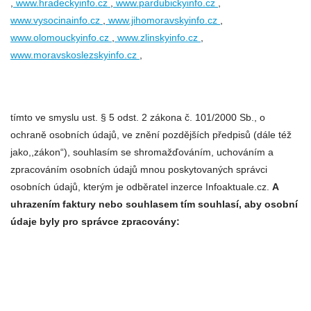
,
www.hradeckyinfo.cz
,
www.pardubickyinfo.cz
,
www.vysocinainfo.cz
,
www.jihomoravskyinfo.cz
,
www.olomouckyinfo.cz
,
www.zlinskyinfo.cz
,
www.moravskoslezskyinfo.cz
,
tímto ve smyslu ust. § 5 odst. 2 zákona č. 101/2000 Sb., o
ochraně osobních údajů, ve znění pozdějších předpisů (dále též
jako,,zákon“), souhlasím se shromažďováním, uchováním a
zpracováním osobních údajů mnou poskytovaných správci
osobních údajů, kterým je odběratel inzerce Infoaktuale.cz.
A
uhrazením faktury nebo souhlasem tím souhlasí, aby osobní
údaje byly pro správce zpracovány: