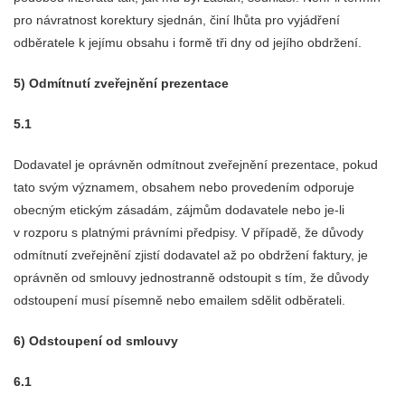
pro návratnost korektury sjednán, činí lhůta pro vyjádření
odběratele k jejímu obsahu i formě tři dny od jejího obdržení.
5) Odmítnutí zveřejnění prezentace
5.1
Dodavatel je oprávněn odmítnout zveřejnění prezentace, pokud
tato svým významem, obsahem nebo provedením odporuje
obecným etickým zásadám, zájmům dodavatele nebo je-li
v rozporu s platnými právními předpisy. V případě, že důvody
odmítnutí zveřejnění zjistí dodavatel až po obdržení faktury, je
oprávněn od smlouvy jednostranně odstoupit s tím, že důvody
odstoupení musí písemně nebo emailem sdělit odběrateli.
6) Odstoupení od smlouvy
6.1