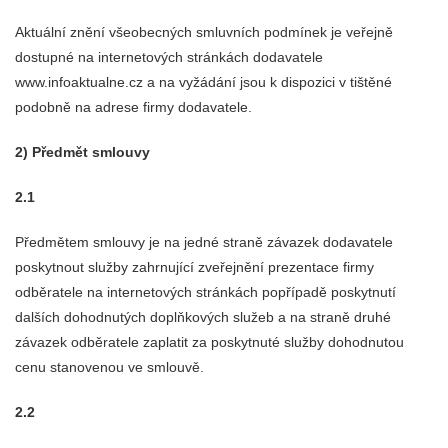
Aktuální znění všeobecných smluvních podmínek je veřejně
dostupné na internetových stránkách dodavatele
www.infoaktualne.cz a na vyžádání jsou k dispozici v tištěné
podobně na adrese firmy dodavatele.
2) Předmět smlouvy
2.1
Předmětem smlouvy je na jedné straně závazek dodavatele
poskytnout služby zahrnující zveřejnění prezentace firmy
odběratele na internetových stránkách popřípadě poskytnutí
dalších dohodnutých doplňkových služeb a na straně druhé
závazek odběratele zaplatit za poskytnuté služby dohodnutou
cenu stanovenou ve smlouvě.
2.2