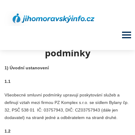
Všeobecné smluvní
podmínky
1) Úvodní ustanovení
1.1
Všeobecné smluvní podmínky upravují poskytování služeb a
definují vztah mezi firmou PZ Komplex s.r.o. se sídlem Bylany čp.
32, PSČ 538 01
IČ: 03757943, DIČ: CZ03757943 (dále jen
dodavatel) na straně jedné a odběratelem na straně druhé.
1.2