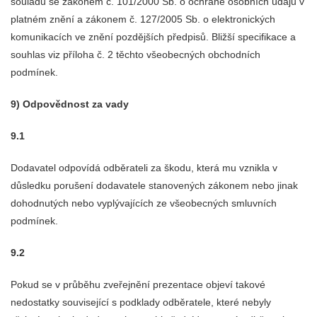
souladu se zákonem č. 101/2000 Sb. o ochraně osobních údajů v
platném znění a zákonem č. 127/2005 Sb. o elektronických
komunikacích ve znění pozdějších předpisů. Bližší specifikace a
souhlas viz příloha č. 2 těchto všeobecných obchodních
podmínek.
9) Odpovědnost za vady
9.1
Dodavatel odpovídá odběrateli za škodu, která mu vznikla v
důsledku porušení dodavatele stanovených zákonem nebo jinak
dohodnutých nebo vyplývajících ze všeobecných smluvních
podmínek.
9.2
Pokud se v průběhu zveřejnění prezentace objeví takové
nedostatky související s podklady odběratele, které nebyly