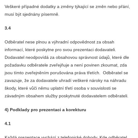
Veškeré případné dodatky a změny týkající se změn nebo přání,
musí být sjednány písemně.
3.4
Odběratel nese plnou a výhradní odpovědnost za obsah
informací, které poskytne pro svou prezentaci dodavateli.
Dodavatel neodpovídá za obsahovou správnost údajů, které dle
požadavku odběratele zveřejňuje a není povinen zkoumat, zda
jsou tímto zveřejněním porušována práva třetích. Odběratel se
zavazuje, že za dodavatele uhradí veškeré nároky na náhradu
škody, které vůči němu uplatní třetí osoba v souvislosti se
závadným obsahem služby poskytnuté dodavatelem odběrateli.
4) Podklady pro prezentaci a korekturu
4.1
Každá prezentace vychází z telefonické dohody. Kde odběratel