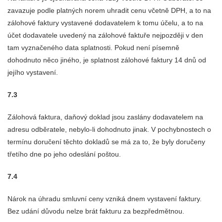
zavazuje podle platných norem uhradit cenu včetně DPH, a to na
zálohové faktury vystavené dodavatelem k tomu účelu, a to na
účet dodavatele uvedený na zálohové faktuře nejpozději v den
tam vyznačeného data splatnosti. Pokud není písemně
dohodnuto něco jiného, je splatnost zálohové faktury 14 dnů od
jejího vystavení.
7.3
Zálohová faktura, daňový doklad jsou zaslány dodavatelem na
adresu odběratele, nebylo-li dohodnuto jinak. V pochybnostech o
termínu doručení těchto dokladů se má za to, že byly doručeny
třetího dne po jeho odeslání poštou.
7.4
Nárok na úhradu smluvní ceny vzniká dnem vystavení faktury.
Bez udání důvodu nelze brát fakturu za bezpředmětnou.