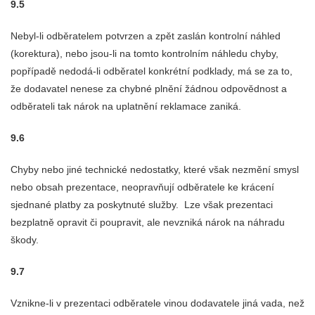
9.5
Nebyl-li odběratelem potvrzen a zpět zaslán kontrolní náhled
(korektura), nebo jsou-li na tomto kontrolním náhledu chyby,
popřípadě nedodá-li odběratel konkrétní podklady, má se za to,
že dodavatel nenese za chybné plnění žádnou odpovědnost a
odběrateli tak nárok na uplatnění reklamace zaniká.
9.6
Chyby nebo jiné technické nedostatky, které však nezmění smysl
nebo obsah prezentace, neopravňují odběratele ke krácení
sjednané platby za poskytnuté služby. Lze však prezentaci
bezplatně opravit či poupravit, ale nevzniká nárok na náhradu
škody.
9.7
Vznikne-li v prezentaci odběratele vinou dodavatele jiná vada, než