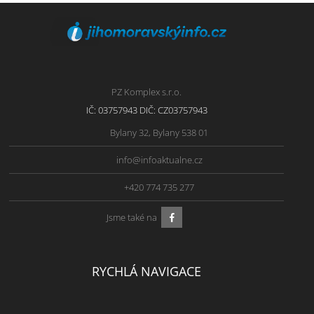
PZ Komplex s.r.o.
IČ: 03757943 DIČ: CZ03757943
Bylany 32, Bylany 538 01
info@infoaktualne.cz
+420 774 735 277
Jsme také na
RYCHLÁ NAVIGACE