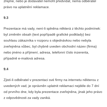
zřejmé, nebo je dodavatel nemohl předvídat, nemá odběratel
právo na uplatnění reklamace.
9.3
Prezentace má vady, není-li splněna některá z těchto podmínek:
byl změněn obsah (text popřípadě grafické podklady) bez
souhlasu zákazníka v rozporu s objednávkou nebo nebyla
zveřejněna vůbec, byl chybně uveden obchodní název (firma)
nebo jméno a příjmení, adresa, telefonní číslo inzerenta,
případně e-mailová adresa.
9.4
Zjistí-li odběratel v prezentaci své firmy na internetu některou z
uvedených vad, je oprávněn uplatnit reklamaci nejdéle do 7 dní
od prvního dne, kdy byla prezentace zveřejněna, jinak jeho právo
z odpovědnosti za vady zaniká.