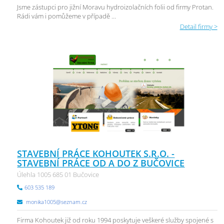
Jsme zástupci pro jižní Moravu hydroizolačních folii od firmy Protan.
Rádi vám i pomůžeme v případě ...
Detail firmy >
STAVEBNÍ PRÁCE KOHOUTEK S.R.O. -
STAVEBNÍ PRÁCE OD A DO Z BUČOVICE
Úlehla 1005 685 01 Bučovice
603 535 189
monika1005@seznam.cz
Firma Kohoutek již od roku 1994 poskytuje veškeré služby spojené s