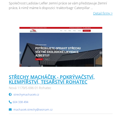
Společnost Ladislav Lefler zemní práce se vám představuje Zemní
práce, k nimž máme k dispozici: traktorbagr Caterpillar ...
Detail firmy >
STŘECHY MACHÁČEK - POKRÝVAČSTVÍ,
KLEMPÍŘSTVÍ, TESAŘSTVÍ ROHATEC
Nová 1179/5 696 01 Rohatec
strechymachacek.cz
604 338 494
machacek.strechy@seznam.cz