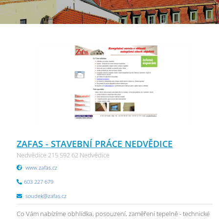
ZAFAS - STAVEBNÍ PRÁCE NEDVĚDICE
Nedvědice 215 592 62 Nedvědice
www.zafas.cz
603 227 679
soudek@zafas.cz
Co Vám nabízíme obhlídka, posouzení, zaměření tepelně - technické