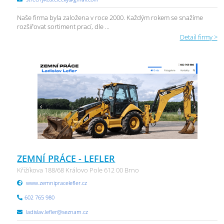
Naše firma byla založena v roce 2000. Každým rokem se snažíme
rozšiřovat sortiment prací, dle ...
Detail firmy >
ZEMNÍ PRÁCE - LEFLER
Křižíkova 188/68 Královo Pole 612 00 Brno
www.zemnipracelefler.cz
602 765 980
ladislav.lefler@seznam.cz