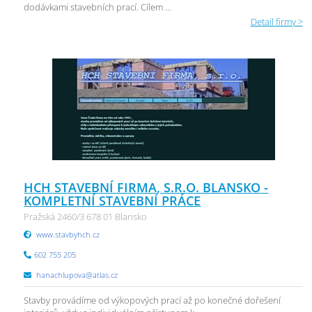
dodávkami stavebních prací. Cílem ...
Detail firmy >
HCH STAVEBNÍ FIRMA, S.R.O. BLANSKO -
KOMPLETNÍ STAVEBNÍ PRÁCE
Pražská 2460/3 678 01 Blansko
www.stavbyhch.cz
602 755 205
hanachlupova@atlas.cz
Stavby provádíme od výkopových prací až po konečné dořešení