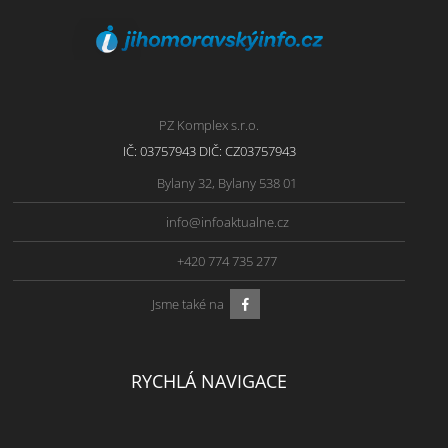
PZ Komplex s.r.o.
IČ: 03757943 DIČ: CZ03757943
Bylany 32, Bylany 538 01
info@infoaktualne.cz
+420 774 735 277
Jsme také na
RYCHLÁ NAVIGACE