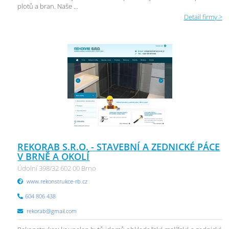
plotů a bran. Naše ...
Detail firmy >
REKORAB S.R.O. - STAVEBNÍ A ZEDNICKÉ PÁCE
V BRNĚ A OKOLÍ
Údolní 398/32 602 00 Brno
www.rekonstrukce-rb.cz
604 806 438
rekorab@gmail.com