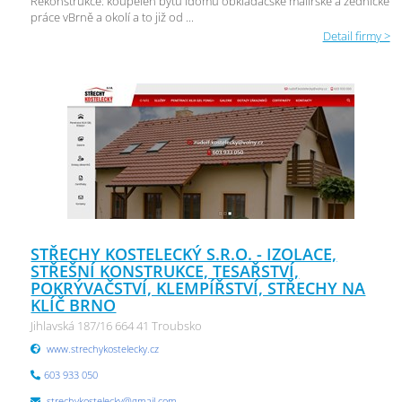
Rekonstrukce: koupelen bytů idomů obkladačské malířské a zednické
práce vBrně a okolí a to již od ...
Detail firmy >
STŘECHY KOSTELECKÝ S.R.O. - IZOLACE,
STŘEŠNÍ KONSTRUKCE, TESAŘSTVÍ,
POKRÝVAČSTVÍ, KLEMPÍŘSTVÍ, STŘECHY NA
KLÍČ BRNO
Jihlavská 187/16 664 41 Troubsko
www.strechykostelecky.cz
603 933 050
strechykostelecky@gmail.com