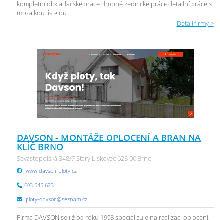
kompletní obkladačské práce drobné zednické práce detailní práce s
mozaikou listelou i ...
Detail firmy >
DAVSON - MONTÁŽE OPLOCENÍ A BRAN NA
KLÍČ BRNO
Sevastopolská 348/7 Starý Lískovec 625 00 Brno
www.davson-ploty.cz
603 545 623
ploty-davson@seznam.cz
Firma DAVSON se již od roku 1998 specializuje na realizaci oplocení,