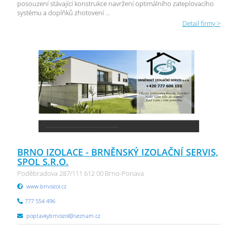
posouzení stávající konstrukce navržení optimálního zateplovacího
systému a doplňků zhotovení ...
Detail firmy >
BRNO IZOLACE - BRNĚNSKÝ IZOLAČNÍ SERVIS,
SPOL S.R.O.
Poděbradova 287/111 612 00 Brno-Ponava
www.brnoizol.cz
777 554 496
poptavkybrnoizol@seznam.cz