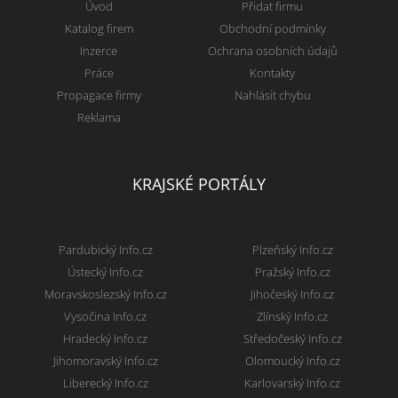
Úvod
Přidat firmu
Katalog firem
Obchodní podmínky
Inzerce
Ochrana osobních údajů
Práce
Kontakty
Propagace firmy
Nahlásit chybu
Reklama
KRAJSKÉ PORTÁLY
Pardubický Info.cz
Plzeňský Info.cz
Ústecký Info.cz
Pražský Info.cz
Moravskoslezský Info.cz
Jihočeský Info.cz
Vysočina Info.cz
Zlínský Info.cz
Hradecký Info.cz
Středočeský Info.cz
Jihomoravský Info.cz
Olomoucký Info.cz
Liberecký Info.cz
Karlovarský Info.cz