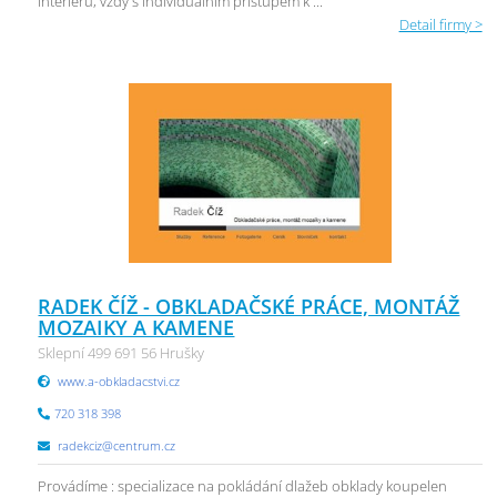
interiérů, vždy s individuálním přístupem k ...
Detail firmy >
RADEK ČÍŽ - OBKLADAČSKÉ PRÁCE, MONTÁŽ
MOZAIKY A KAMENE
Sklepní 499 691 56 Hrušky
www.a-obkladacstvi.cz
720 318 398
radekciz@centrum.cz
Provádíme : specializace na pokládání dlažeb obklady koupelen