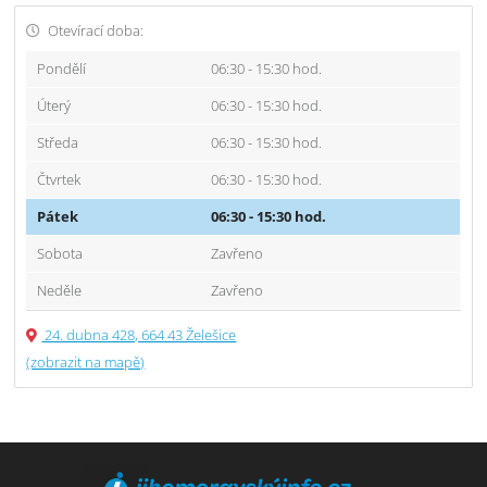
Otevírací doba:
Pondělí
06:30 - 15:30 hod.
Úterý
06:30 - 15:30 hod.
Středa
06:30 - 15:30 hod.
Čtvrtek
06:30 - 15:30 hod.
Pátek
06:30 - 15:30 hod.
Sobota
Zavřeno
Neděle
Zavřeno
24. dubna 428, 664 43 Želešice
(zobrazit na mapě)