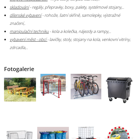
skladování
- regály, přepravky, boxy, palety, systémové stojany,..
dílenské vybavení
- rohože, šatní skříně, samolepky, výstražné
značení,.
manipulační techniku
- kola a kolečka, nájezdy a rampy,..
vybavení měst - obcí
- lavičky, stoly, stojany na kola, venkovní vitríny,
zdrcadla,..
Fotogalerie