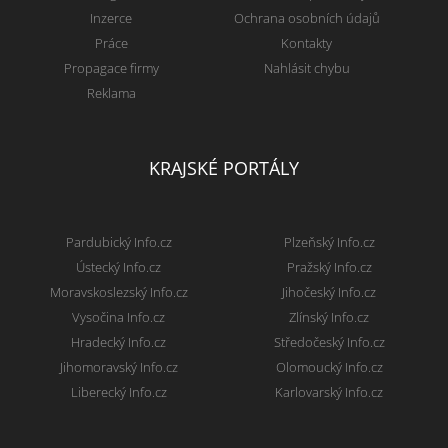
Inzerce
Ochrana osobních údajů
Práce
Kontakty
Propagace firmy
Nahlásit chybu
Reklama
KRAJSKÉ PORTÁLY
Pardubický Info.cz
Plzeňský Info.cz
Ústecký Info.cz
Pražský Info.cz
Moravskoslezský Info.cz
Jihočeský Info.cz
Vysočina Info.cz
Zlínský Info.cz
Hradecký Info.cz
Středočeský Info.cz
Jihomoravský Info.cz
Olomoucký Info.cz
Liberecký Info.cz
Karlovarský Info.cz