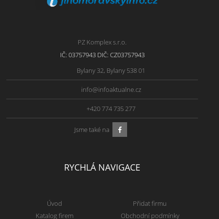
PZ Komplex s.r.o.
IČ: 03757943 DIČ: CZ03757943
Bylany 32, Bylany 538 01
info@infoaktualne.cz
+420 774 735 277
Jsme také na
RYCHLÁ NAVIGACE
Úvod
Přidat firmu
Katalog firem
Obchodní podmínky