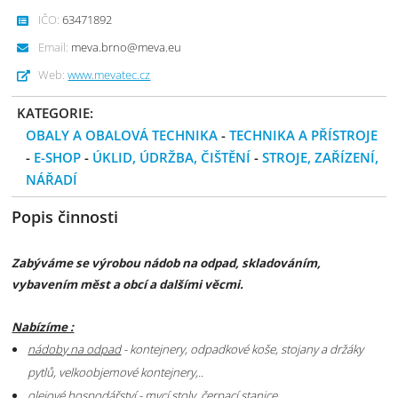
IČO:
63471892
Email:
meva.brno@meva.eu
Web:
www.mevatec.cz
KATEGORIE:
OBALY A OBALOVÁ TECHNIKA
-
TECHNIKA A PŘÍSTROJE
-
E-SHOP
-
ÚKLID, ÚDRŽBA, ČIŠTĚNÍ
-
STROJE, ZAŘÍZENÍ,
NÁŘADÍ
Popis činnosti
Zabýváme se výrobou nádob na odpad, skladováním,
vybavením měst a obcí a dalšími věcmi.
Nabízíme :
nádoby na odpad
- kontejnery, odpadkové koše, stojany a držáky
pytlů, velkoobjemové kontejnery,..
olejové hospodářství
- mycí stoly, čerpací stanice,..