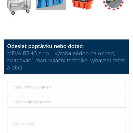
Odeslat poptávku nebo dotaz:
MEVA-BRNO s.r.o. - výroba nádob na odpad,
skladování, manipulační technika, vybavení měst
a obcí