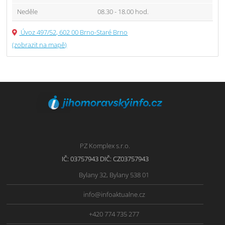
Neděle
08.30 - 18.00 hod.
Úvoz 497/52, 602 00 Brno-Staré Brno
(zobrazit na mapě)
PZ Komplex s.r.o.
IČ: 03757943 DIČ: CZ03757943
Bylany 32, Bylany 538 01
info@infoaktualne.cz
+420 774 735 277