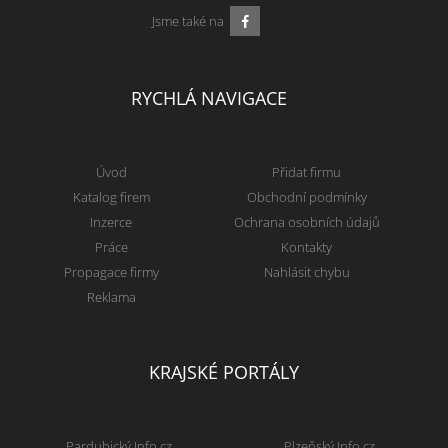
Jsme také na
RYCHLÁ NAVIGACE
Úvod
Přidat firmu
Katalog firem
Obchodní podmínky
Inzerce
Ochrana osobních údajů
Práce
Kontakty
Propagace firmy
Nahlásit chybu
Reklama
KRAJSKÉ PORTÁLY
Pardubický Info.cz
Plzeňský Info.cz