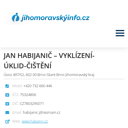
JAN HABIJANIČ – VYKLÍZENÍ-
ÚKLID-ČIŠTĚNÍ
Úvoz 497/52, 602 00 Brno-Staré Brno Jihomoravský kraj
Mobil:
+420 732 660 446
IČO:
75324806
DIČ:
CZ7803295071
Email:
habijanic.j@seznam.cz
Web:
www.habann.cz