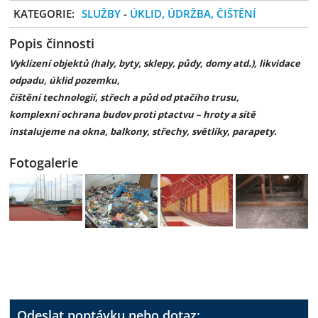
KATEGORIE:
SLUŽBY
-
ÚKLID, ÚDRŽBA, ČIŠTĚNÍ
Popis činnosti
Vyklízení objektů (haly, byty, sklepy, půdy, domy atd.), likvidace
odpadu, úklid pozemku,
čištění technologií, střech a půd od ptačího trusu,
komplexní ochrana budov proti ptactvu – hroty a sítě
instalujeme na okna, balkony, střechy, světlíky, parapety.
Fotogalerie
Odeslat poptávku nebo dotaz: