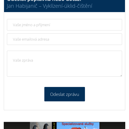
Jan Habijanič – Vyklízení-úklid-čištění
Odeslat zprávu